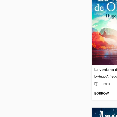
La ventana 
by
Hugo Alfredo
EBOOK
BORROW