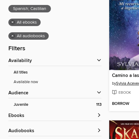
Spanish; Castilian
×
All ebooks
×
All audiobooks
Filters
Availability
All titles
Camino a las 
Available now
by
Sylvia Aceve
EBOOK
Audience
BORROW
Juvenile
113
ebooks
Audiobooks