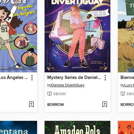
Superlío en Los Ángeles (El mundo de Clodett 11)
Mystery Series de Daniela Divertiguay 3--Caos en el instituto
Bienve
by
Daniela DivertiGuay
by
Lucy
EBOOK
EBO
BORROW
BORR