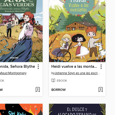
nida, Señora Blythe
Heidi vuelve a las montañas
 Maud Montgomery
by
Johanna Spyri es una las escritoras suizas más conociJohanna Spyri
OK
EBOOK
OW
BORROW