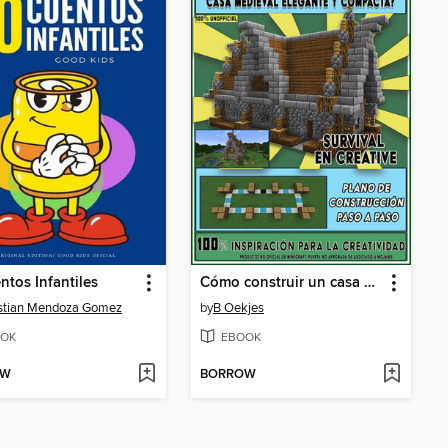
ntos Infantiles
Cómo construir un casa medieval elegante y compacta?
stian Mendoza Gomez
by
B Oekjes
OK
EBOOK
OW
BORROW